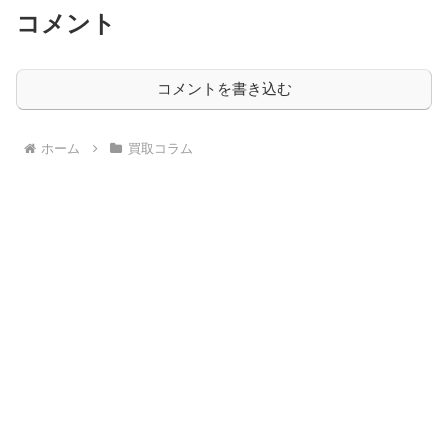
コメント
コメントを書き込む
ホーム
買取コラム
山口県の高価買取屋情報をお届けするサイト｜
金・貴金属・プラチナ・ダイヤ・宝石・ブランド
品・バッグ・財布・時計・洋酒
© 2023 山口県の高価買取屋情報をお届けするサイト｜金・貴金
属・プラチナ・ダイヤ・宝石・ブランド品・バッグ・財布・時
計・洋酒.