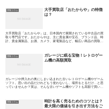
大手買取店「おたからや」の特徴
買取コラム
は？
大手買取店「おたからや」は、日本国内で展開されている中古品の買
取り専門店です。おたからやは、主に貴金属や宝石、ブランド品、時
計、貴金属製品、お酒、カメラ、家電製品など、幅広い商品の買取り
を行っています。おたからやの特徴の一つは、買取りの方法...
ガレージに眠る宝物！レトロゲー
買取コラム
ム機の高額買取
ガレージや押入れの奥にしまい込まれた古いレトロゲーム機やゲーム
ソフト。思い出の品だけれどもう使わないし、場所をとるだけ…と思
っていませんか？実は、そんな古いゲーム機やソフトも高額で買い取
られる可能性があるんです！この記事では、レトロゲーム機...
時計を高く売るためのコツとは？
買取コラム
最大限の価値を引き出す方法をご