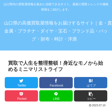
山口県内の買取屋情報を集めた信頼できるサイト。最新の買取トレンドや価格
相場をご紹介します。
山口県の高価買取屋情報をお届けするサイト｜金・貴
金属・プラチナ・ダイヤ・宝石・ブランド品・バッ
グ・財布・時計・洋酒
買取で人生を整理整頓！身近なモノから始
めるミニマリストライフ
Twitter
Facebook
はてブ
Pocket
LINE
コピー
2023.07.10